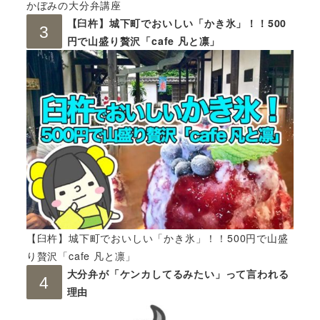
かぼみの大分弁講座
【臼杵】城下町でおいしい「かき氷」！！500
円で山盛り贅沢「cafe 凡と凛」
【臼杵】城下町でおいしい「かき氷」！！500円で山盛
り贅沢「cafe 凡と凛」
大分弁が「ケンカしてるみたい」って言われる
理由