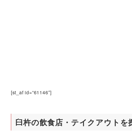
[st_af id=”61146″]
臼杵の飲食店・テイクアウトを