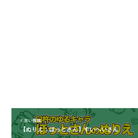
古い投稿
【ぬりえ：ほっとさん】すいへいさん