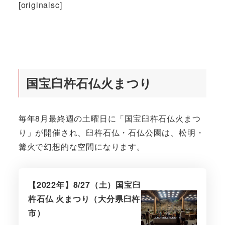
[originalsc]
国宝臼杵石仏火まつり
毎年8月最終週の土曜日に「国宝臼杵石仏火まつ
り」が開催され、臼杵石仏・石仏公園は、松明・
篝火で幻想的な空間になります。
【2022年】8/27（土）国宝臼
杵石仏 火まつり（大分県臼杵
市）