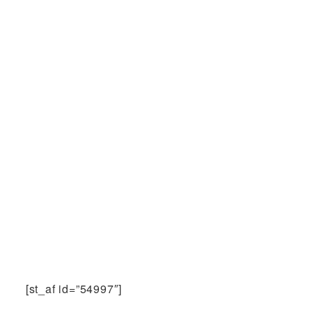
[st_af id=”54997″]