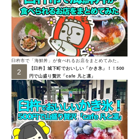
臼杵市で「海鮮丼」が食べれるお店をまとめてみた。
【臼杵】城下町でおいしい「かき氷」！！500
円で山盛り贅沢「cafe 凡と凛」