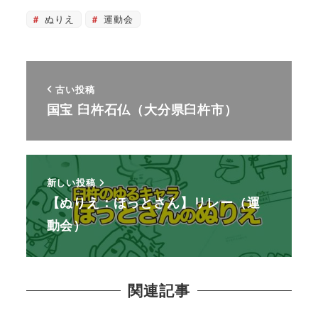
ぬりえ
運動会
古い投稿
国宝 臼杵石仏（大分県臼杵市）
新しい投稿
【ぬりえ：ほっとさん】リレー（運
動会）
関連記事