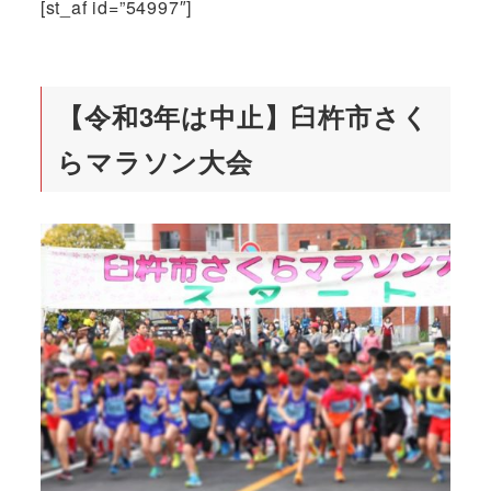
[st_af id=”54997″]
【令和3年は中止】臼杵市さく
らマラソン大会