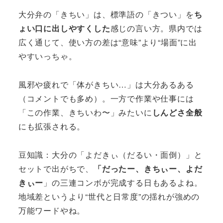
大分弁の「きちい」は、標準語の「きつい」を
ち
ょい口に出しやすくした
感じの言い方。県内では
広く通じて、使い方の差は“意味”より“場面”に出
やすいっちゃ。
風邪や疲れで「体がきちい…」は大分あるある
（コメントでも多め）。一方で作業や仕事には
「この作業、きちいわ〜」みたいに
しんどさ全般
にも拡張される。
豆知識：大分の「よだきぃ（だるい・面倒）」と
セットで出がちで、
「だったー、きちぃー、よだ
きぃー
」の三連コンボが完成する日もあるよね。
地域差というより“世代と日常度”の揺れが強めの
万能ワードやね。