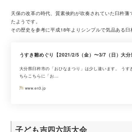
天保の改革の時代、質素倹約が吹奏されていた臼杵藩
たようです。
その歴史を参考に平成18年よりシンプルで気品ある
うすき雛めぐり【2021/2/5（金）〜3/7（日）
大分県臼杵市の「おひなまつり」は少し違います。 うすき
ちらこちらに「お…
www.en3.jp
子ども吉四六話大会