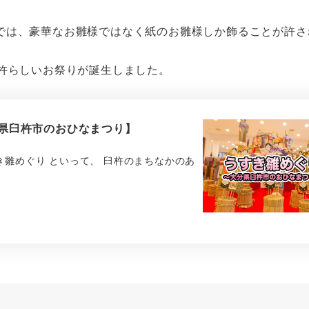
では、豪華なお雛様ではなく紙のお雛様しか飾ることが許さ
臼杵らしいお祭りが誕生しました。
大分県臼杵市のおひなまつり】
雛めぐり といって、 臼杵のまちなかのあ