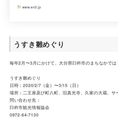
www.en3.jp
うすき雛めぐり
毎年2月〜3月にかけて、大分県臼杵市のまちなかで
うすき雛めぐり
日時：2020/2/7（金）〜3/15（日）
場所：二王座及び町八町、旧真光寺、久家の大蔵、サ
問い合わせ先：
臼杵市観光情報協会
0972-64-7130