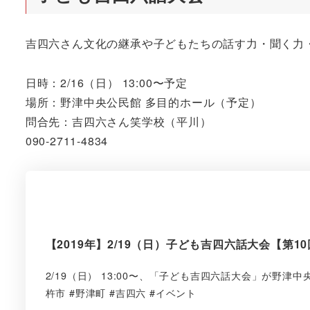
吉四六さん文化の継承や子どもたちの話す力・聞く力
日時：2/16（日） 13:00〜予定
場所：野津中央公民館 多目的ホール（予定）
問合先：吉四六さん笑学校（平川）
090-2711-4834
【2019年】2/19（日）子ども吉四六話大会【第1
2/19（日） 13:00〜、「子ども吉四六話大会」が野津中
杵市 #野津町 #吉四六 #イベント