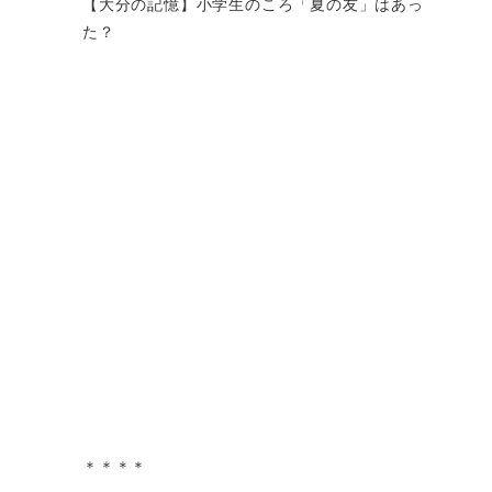
【大分の記憶】小学生のころ「夏の友」はあっ
た？
＊＊＊＊