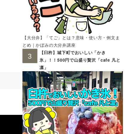
【大分弁】「てご」とは？意味・使い方・例文ま
とめ｜かぼみの大分弁講座
【臼杵】城下町でおいしい「かき
氷」！！500円で山盛り贅沢「cafe 凡と
凛」