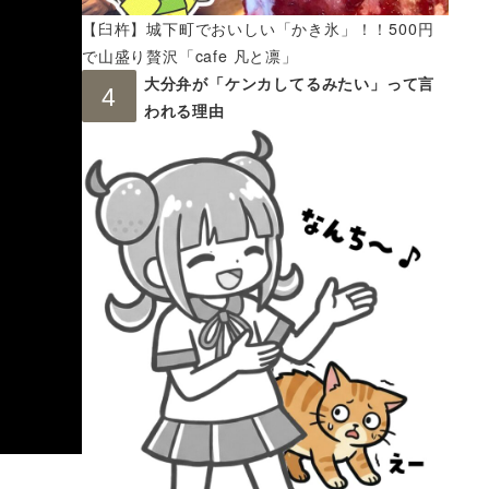
【臼杵】城下町でおいしい「かき氷」！！500円
で山盛り贅沢「cafe 凡と凛」
大分弁が「ケンカしてるみたい」って言
われる理由