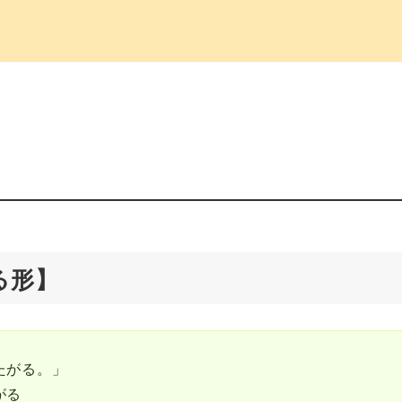
る形】
たがる。」
がる