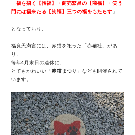
「
福を招く【招福】・商売繁昌の【商福】・笑う
門には福来たる【笑福】三つの福をもたらす
」
となっており、
福良天満宮には、赤猫を祀った「赤猫社」があ
り、
毎年4月末日の連休に、
とてもかわいい「
赤猫まつり
」なども開催されて
います。