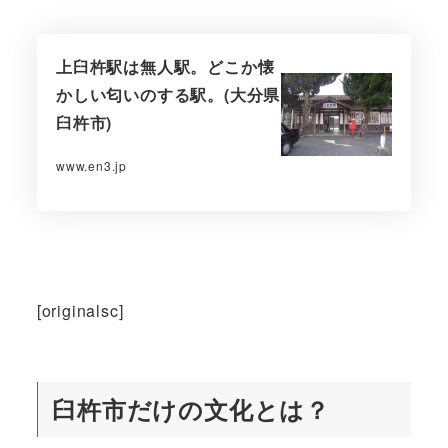
上臼杵駅は無人駅。どこか懐
かしい匂いのする駅。(大分県
臼杵市)
www.en3.jp
[originalsc]
臼杵市だけの文化とは？