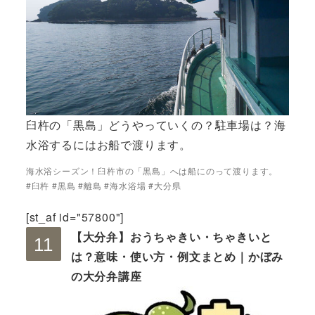
臼杵の「黒島」どうやっていくの？駐車場は？海
水浴するにはお船で渡ります。
海水浴シーズン！臼杵市の「黒島」へは船にのって渡ります。
#臼杵 #黒島 #離島 #海水浴場 #大分県
[st_af id="57800"]
【大分弁】おうちゃきい・ちゃきいと
は？意味・使い方・例文まとめ｜かぼみ
の大分弁講座