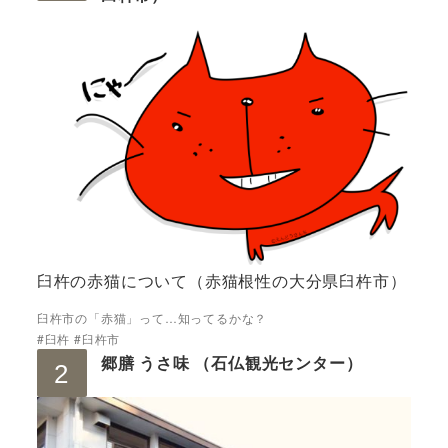
臼杵の赤猫について（赤猫根性の大分県臼杵市）
臼杵市の「赤猫」って…知ってるかな？
#臼杵 #臼杵市
郷膳 うさ味 （石仏観光センター）