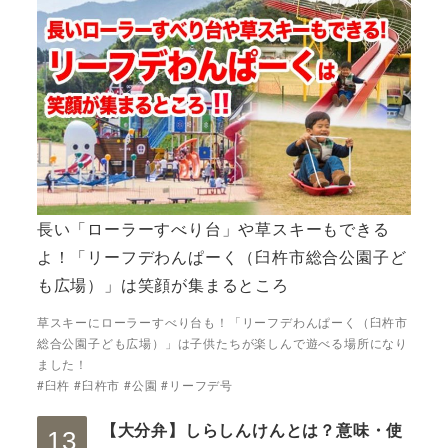
長い「ローラーすべり台」や草スキーもできる
よ！「リーフデわんぱーく（臼杵市総合公園子ど
も広場）」は笑顔が集まるところ
草スキーにローラーすべり台も！「リーフデわんぱーく（臼杵市
総合公園子ども広場）」は子供たちが楽しんで遊べる場所になり
ました！
#臼杵 #臼杵市 #公園 #リーフデ号
【大分弁】しらしんけんとは？意味・使